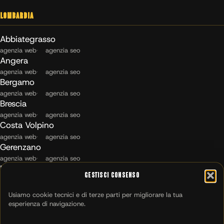
Lombardia
Abbiategrasso
agenzia web
agenzia seo
Angera
agenzia web
agenzia seo
Bergamo
agenzia web
agenzia seo
Brescia
agenzia web
agenzia seo
Costa Volpino
agenzia web
agenzia seo
Gerenzano
agenzia web
agenzia seo
Maccagno con Pino e Veddasca
Gestisci Consenso
agenzia web
agenzia seo
Milano
Usiamo cookie tecnici e di terze parti per migliorare la tua
agenzia web
agenzia seo
esperienza di navigazione.
Montichiari
agenzia web
agenzia seo